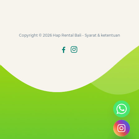
Copyright © 2026
Hap Rental Bali
-
Syarat & ketentuan
Hide chaty